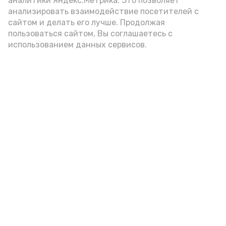
аналитики Яндекс.Метрика. Это позволяет
внимание на хлеб, с которым она
анализировать взаимодействие посетителей с
подаётся: лучше выбирать
сайтом и делать его лучше. Продолжая
цельнозерновой, с мукой грубого
пользоваться сайтом, Вы соглашаетесь с
использованием данных сервисов.
помола. Есть икру следует в первой
половине дня. Кстати, полезнее для
здоровья сопроводить такой бутерброд
сочными овощами, свежей зеленью и
отварным яйцом.