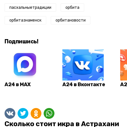
пасхальныетрадиции
орбита
орбитазнаменск
орбитановости
Подпишись!
А24 в MAX
А24 в Вконтакте
А2
Сколько стоит икра в Астрахани