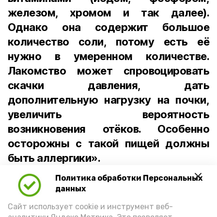
железом, хромом и так далее).
Однако она содержит большое
количество соли, потому есть её
нужно в умеренном количестве.
Лакомство может спровоцировать
скачки давления, дать
дополнительную нагрузку на почки,
увеличить вероятность
возникновения отёков. Особенно
осторожны с такой пищей должны
быть аллергики».
Политика обработки Персональных
Для взрослого человека безопасной
данных
порцией икры считается 30-50 граммов
(2-3 ложки). При этом следует обратить
Сайт использует cookie и инструмент веб-