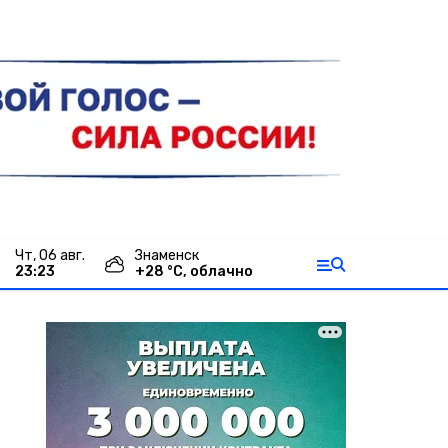
чт, 06 авг.
Знаменск
23:23
+
28
°С,
облачно