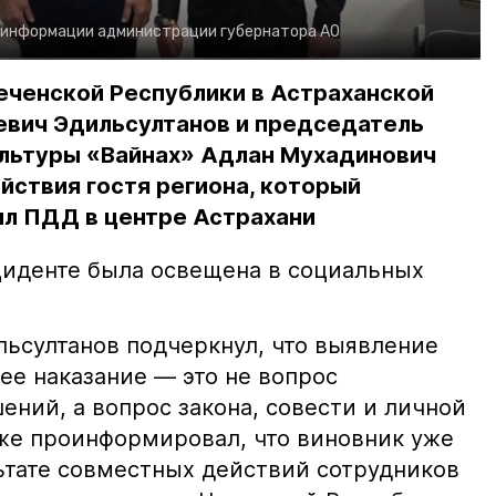
 информации администрации губернатора АО
еченской Республики в Астраханской
евич Эдильсултанов и председатель
льтуры «Вайнах» Адлан Мухадинович
йствия гостя региона, который
л ПДД в центре Астрахани
иденте была освещена в социальных
ьсултанов подчеркнул, что выявление
е наказание — это не вопрос
ний, а вопрос закона, совести и личной
кже проинформировал, что виновник уже
льтате совместных действий сотрудников