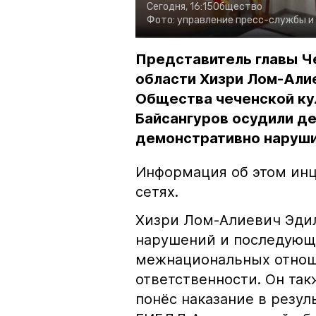
Сегодня, 16:15
Общество
Фото:
управление пресс-службы и
Представитель главы Ч
области Хизри Лом-Али
Общества чеченской ку
Байсангуров осудили де
демонстративно наруши
Информация об этом инц
сетях.
Хизри Лом-Алиевич Эдил
нарушений и последующе
межнациональных отноше
ответственности. Он та
понёс наказание в резу