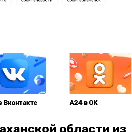
ита
орбитановости
орбитазнаменск
в Вконтакте
А24 в ОК
аханской области из