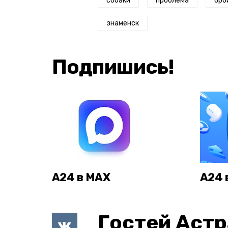
собаки
проблема
орб
знаменск
Подпишись!
А24 в MAX
А24 
Гостей Астр