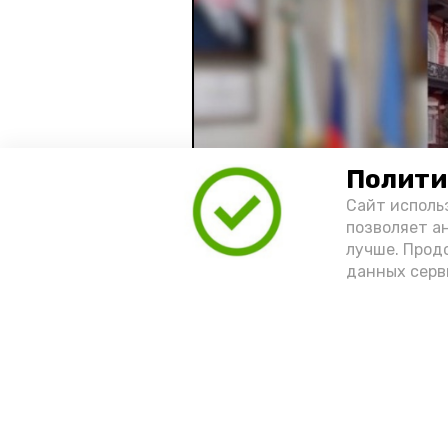
Полити
Сайт исполь
позволяет а
лучше. Прод
данных серв
Видео: управление пресс-службы 
год единства народов
зако