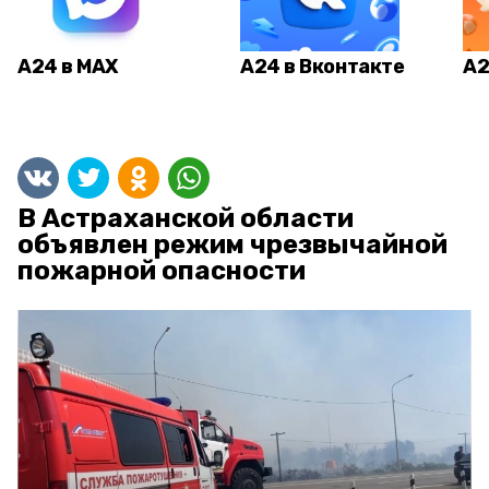
А24 в MAX
А24 в Вконтакте
А2
В Астраханской области
объявлен режим чрезвычайной
пожарной опасности