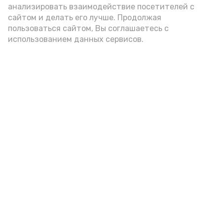
анализировать взаимодействие посетителей с
А24 в MAX
А24 в Вконтакте
А2
сайтом и делать его лучше. Продолжая
пользоваться сайтом, Вы соглашаетесь с
использованием данных сервисов.
В Знаменске вспоминают
творческое наследие писателя-
земляка