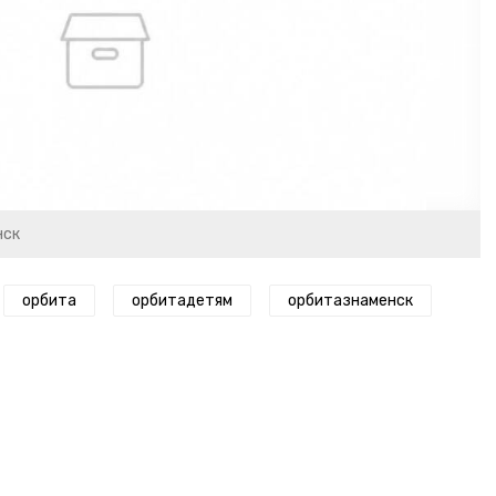
нск
орбита
орбитадетям
орбитазнаменск