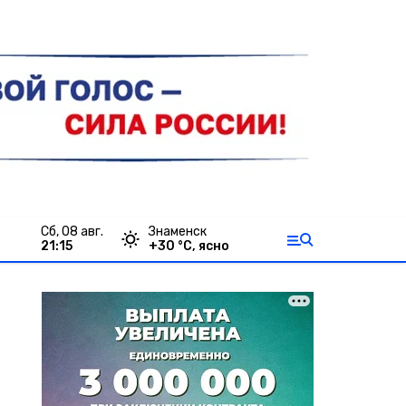
сб, 08 авг.
Знаменск
21:15
+
30
°С,
ясно