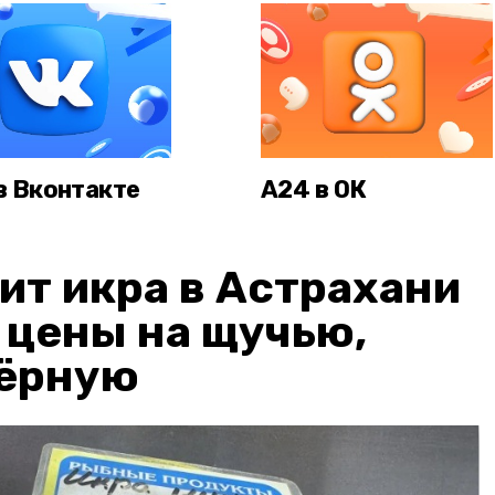
в Вконтакте
А24 в ОК
ит икра в Астрахани
: цены на щучью,
чёрную