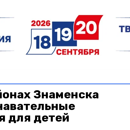
йонах Знаменска
навательные
я для детей