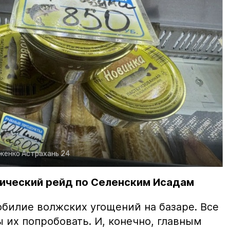
рженко
Астрахань 24
ический рейд по Селенским Исадам
билие волжских угощений на базаре. Все
ы их попробовать. И, конечно, главным