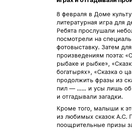
играх и отгадывали пр
8 февраля в Доме культ
литературная игра для д
Ребята прослушали небол
посмотрели на специаль
фотовыставку. Затем для
произведениям поэта: «С
рыбаке и рыбке», «Сказк
богатырях», «Сказка о ц
продолжить фразы из ска
пил — …… и усы лишь об
и отгадывали загадки.
Кроме того, малыши к э
из любимых сказок А.С. 
поощрительные призы за