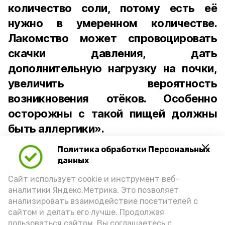
количество соли, потому есть её
нужно в умеренном количестве.
Лакомство может спровоцировать
скачки давления, дать
дополнительную нагрузку на почки,
увеличить вероятность
возникновения отёков. Особенно
осторожны с такой пищей должны
быть аллергики».
Политика обработки Персональных
Для взрослого человека безопасной
данных
порцией икры считается 30-50 граммов
(2-3 ложки). При этом следует обратить
Сайт использует cookie и инструмент веб-
аналитики Яндекс.Метрика. Это позволяет
внимание на хлеб, с которым она
анализировать взаимодействие посетителей с
подаётся: лучше выбирать
сайтом и делать его лучше. Продолжая
цельнозерновой, с мукой грубого
пользоваться сайтом, Вы соглашаетесь с