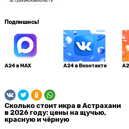
астраханскаяобласть
Подпишись!
А24 в MAX
А24 в Вконтакте
А2
Сколько стоит икра в Астрахани
в 2026 году: цены на щучью,
красную и чёрную