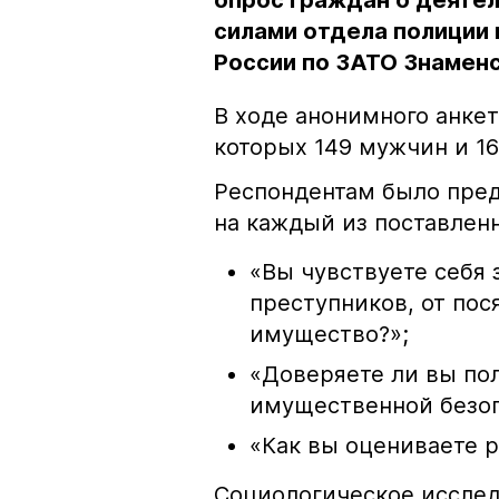
опрос граждан о деятел
силами отдела полиции
России по ЗАТО Знамен
В ходе анонимного анке
которых 149 мужчин и 1
Респондентам было пред
на каждый из поставлен
«Вы чувствуете себ
преступников, от пос
имущество?»;
«Доверяете ли вы по
имущественной безоп
«Как вы оцениваете р
Социологическое исслед