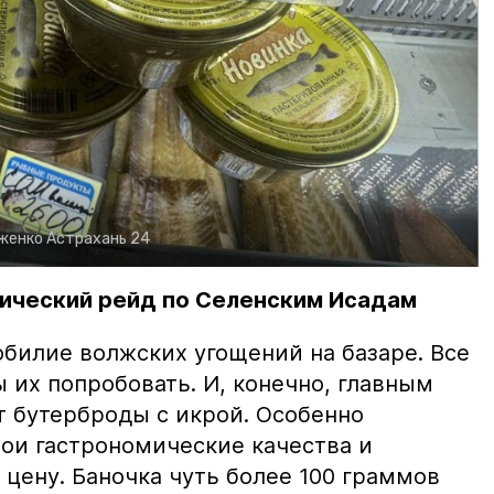
рженко
Астрахань 24
ический рейд по Селенским Исадам
билие волжских угощений на базаре. Все
ы их попробовать. И, конечно, главным
т бутерброды с икрой. Особенно
вои гастрономические качества и
цену. Баночка чуть более 100 граммов