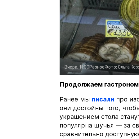
Вчера, 11:00
Разное
Фото:
Ольга Ко
Продолжаем гастроном
Ранее мы
писали
про изо
они достойны того, чтоб
украшением стола стану
популярна щучья — за с
сравнительно доступную 