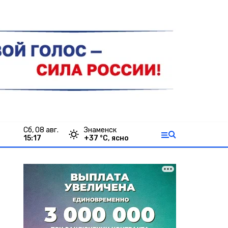
сб, 08 авг.
Знаменск
15:17
+
37
°С,
ясно