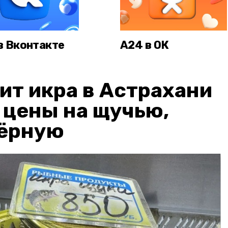
в Вконтакте
А24 в ОК
ит икра в Астрахани
: цены на щучью,
чёрную