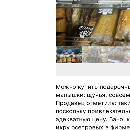
Можно купить подарочны
малышки: щучья, совсем
Продавец отметила: так
поскольку привлекатель
адекватную цену. Баноч
икру осетровых в фирме