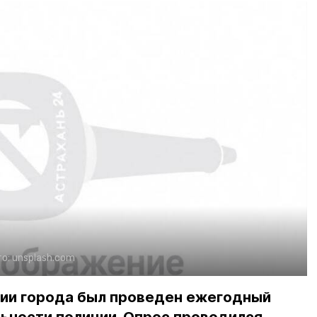
о:
unsplash.com
рии города был проведен ежегодный