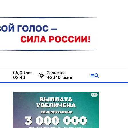
сб, 08 авг.
Знаменск
02:43
+
23
°С,
ясно