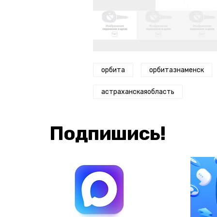
орбита
орбитазнаменск
астраханскаяобласть
Подпишись!