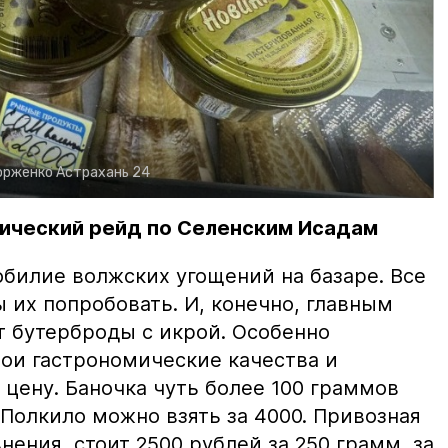
орженко
Астрахань 24
ический рейд по Селенским Исадам
билие волжских угощений на базаре. Все
ы их попробовать. И, конечно, главным
т бутерброды с икрой. Особенно
вои гастрономические качества и
цену. Баночка чуть более 100 граммов
 Полкило можно взять за 4000. Привозная
нения, стоит 2500 рублей за 250 грамм, за