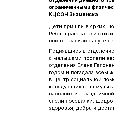
отделения дневного пр
ограниченными физичес
КЦСОН Знаменска
Дети пришли в ярких, н
Ребята рассказали стихи
они отправились путеше
Поднявшись в отделение
с малышами пропели вес
отделения Елена Гапоне
годом и погадала всем
в Центр социальной по
колядующих стал музыка
наполнился празднично
спели посевалки, щедро
здоровья, добра и достат