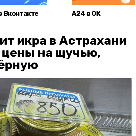
в Вконтакте
А24 в ОК
ит икра в Астрахани
: цены на щучью,
чёрную