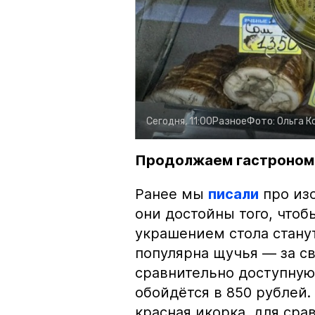
Сегодня, 11:00
Разное
Фото:
Ольга К
Продолжаем гастроном
Ранее мы
писали
про изо
они достойны того, чтоб
украшением стола стану
популярна щучья — за с
сравнительно доступную 
обойдётся в 850 рублей.
красная икорка, для срав