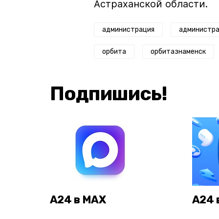
Астраханской области.
администрация
администра
орбита
орбитазнаменск
Подпишись!
А24 в MAX
А24 