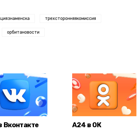
циязнаменска
трехсторонняякомиссия
орбитановости
в Вконтакте
А24 в ОК