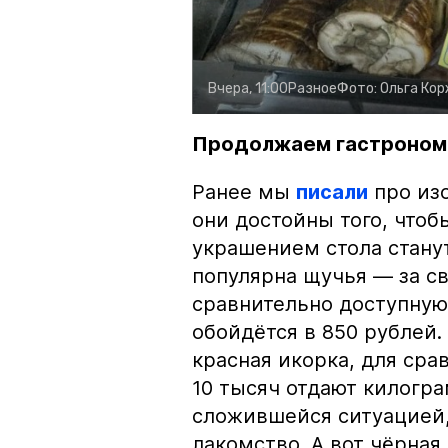
Вчера, 11:00
Разное
Фото:
Ольга Ко
Продолжаем гастроном
Ранее мы
писали
про изо
они достойны того, чтоб
украшением стола стану
популярна щучья — за с
сравнительно доступную 
обойдётся в 850 рублей.
красная икорка, для срав
10 тысяч отдают килогр
сложившейся ситуацией, 
лакомство. А вот чёрная