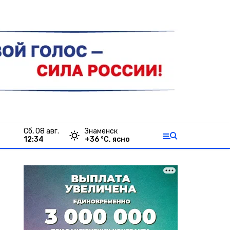
сб, 08 авг.
Знаменск
12:34
+
36
°С,
ясно