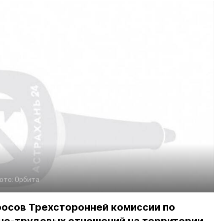
ото:
Орбита
росов Трехсторонней комиссии по