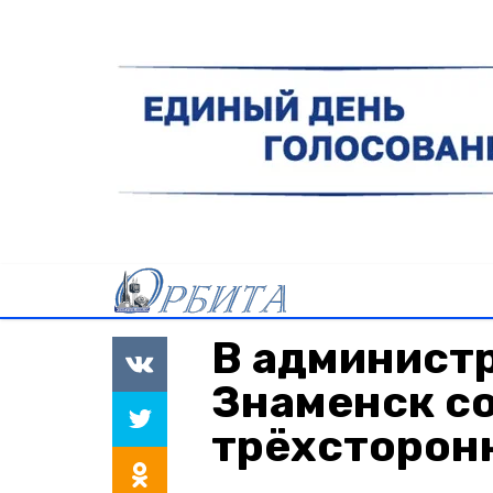
В админист
Знаменск с
трёхсторон