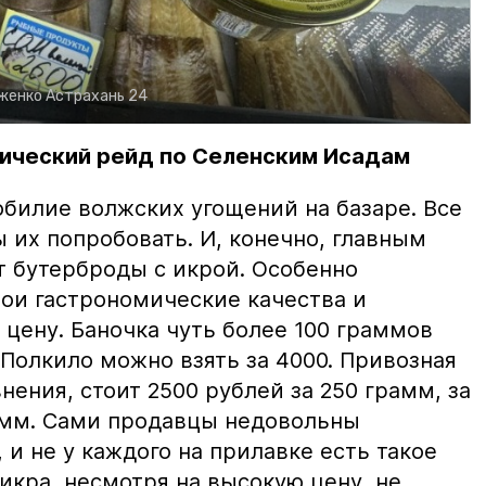
рженко
Астрахань 24
ический рейд по Селенским Исадам
билие волжских угощений на базаре. Все
ы их попробовать. И, конечно, главным
т бутерброды с икрой. Особенно
вои гастрономические качества и
цену. Баночка чуть более 100 граммов
 Полкило можно взять за 4000. Привозная
нения, стоит 2500 рублей за 250 грамм, за
амм. Сами продавцы недовольны
и не у каждого на прилавке есть такое
 икра, несмотря на высокую цену, не