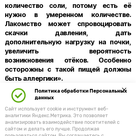
количество соли, потому есть её
нужно в умеренном количестве.
Лакомство может спровоцировать
скачки давления, дать
дополнительную нагрузку на почки,
увеличить вероятность
возникновения отёков. Особенно
осторожны с такой пищей должны
быть аллергики».
Политика обработки Персональных
Для взрослого человека безопасной
данных
порцией икры считается 30-50 граммов
(2-3 ложки). При этом следует обратить
Сайт использует cookie и инструмент веб-
аналитики Яндекс.Метрика. Это позволяет
внимание на хлеб, с которым она
анализировать взаимодействие посетителей с
подаётся: лучше выбирать
сайтом и делать его лучше. Продолжая
цельнозерновой, с мукой грубого
пользоваться сайтом, Вы соглашаетесь с