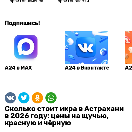
орбитазнаменск
орбитановости
Подпишись!
А24 в MAX
А24 в Вконтакте
А2
Сколько стоит икра в Астрахани
в 2026 году: цены на щучью,
красную и чёрную