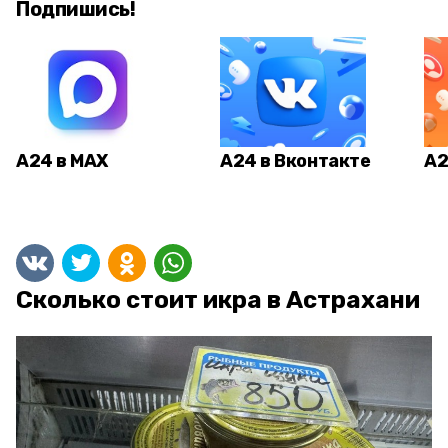
Подпишись!
А24 в MAX
А24 в Вконтакте
А2
Сколько стоит икра в Астрахани