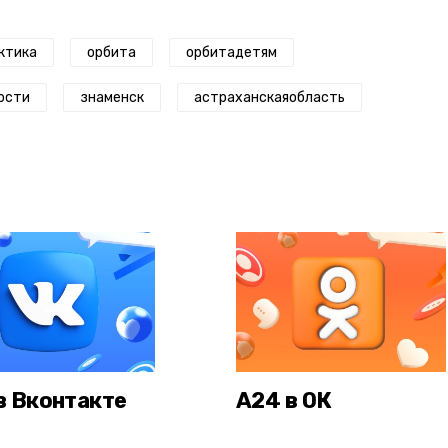
ктика
орбита
орбитадетям
ости
знаменск
астраханскаяобласть
в Вконтакте
А24 в ОК