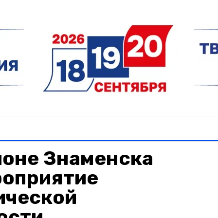
йоне Знаменска
роприятие
ической
ости