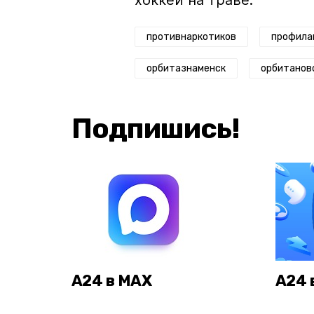
хоккей на траве.
противнаркотиков
профила
орбитазнаменск
орбитанов
Подпишись!
А24 в MAX
А24 