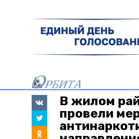
В жилом ра
провели ме
антинаркот
направленн