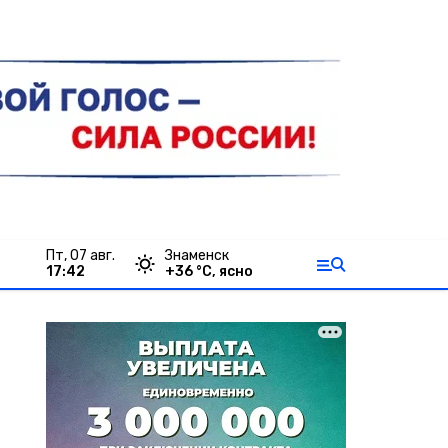
пт, 07 авг.
Знаменск
17:42
+
36
°С,
ясно