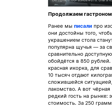
Сегодня, 11:00
Разное
Фото:
Ольга К
Продолжаем гастроном
Ранее мы
писали
про изо
они достойны того, чтоб
украшением стола стану
популярна щучья — за с
сравнительно доступную 
обойдётся в 850 рублей.
красная икорка, для срав
10 тысяч отдают килогр
сложившейся ситуацией, 
лакомство. А вот чёрная
редкий гость на рынке:
стоимость. За 250 грамм 