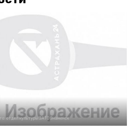
то:
отдел культуры ЗАТО Знаменск