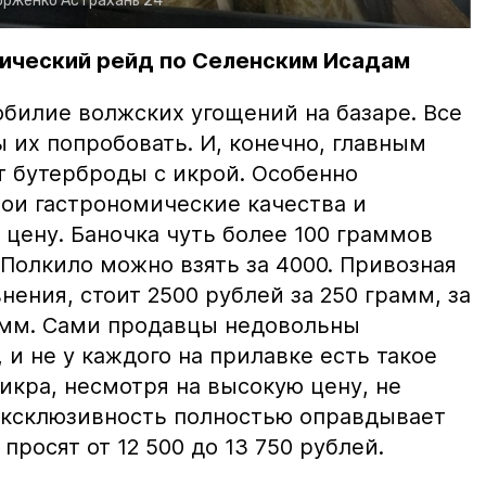
орженко
Астрахань 24
ический рейд по Селенским Исадам
билие волжских угощений на базаре. Все
ы их попробовать. И, конечно, главным
т бутерброды с икрой. Особенно
вои гастрономические качества и
цену. Баночка чуть более 100 граммов
 Полкило можно взять за 4000. Привозная
нения, стоит 2500 рублей за 250 грамм, за
амм. Сами продавцы недовольны
и не у каждого на прилавке есть такое
 икра, несмотря на высокую цену, не
 эксклюзивность полностью оправдывает
просят от 12 500 до 13 750 рублей.