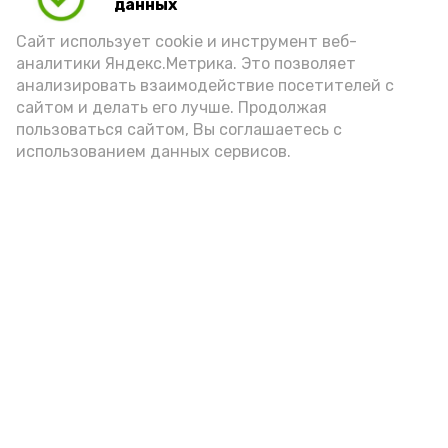
данных
порцией икры считается 30-50 граммов
(2-3 ложки). При этом следует обратить
Сайт использует cookie и инструмент веб-
аналитики Яндекс.Метрика. Это позволяет
внимание на хлеб, с которым она
анализировать взаимодействие посетителей с
подаётся: лучше выбирать
сайтом и делать его лучше. Продолжая
цельнозерновой, с мукой грубого
пользоваться сайтом, Вы соглашаетесь с
использованием данных сервисов.
помола. Есть икру следует в первой
половине дня. Кстати, полезнее для
здоровья сопроводить такой бутерброд
сочными овощами, свежей зеленью и
отварным яйцом.