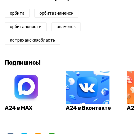
орбита
орбитазнаменск
орбитановости
знаменск
астраханскаяобласть
Подпишись!
А24 в MAX
А24 в Вконтакте
А2