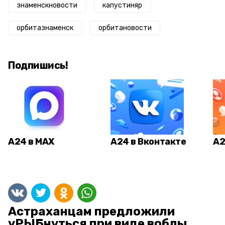
знаменскновости
капустиняр
орбитазнаменск
орбитановости
Подпишись!
А24 в MAX
А24 в Вконтакте
А2
Астраханцам предложили
уРЫБнуться при виде воблы