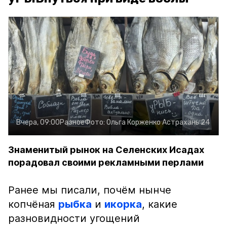
Вчера, 09:00
Разное
Фото:
Ольга Корженко
Астрахань 24
Знаменитый рынок на Селенских Исадах
порадовал своими рекламными перлами
Ранее мы писали, почём нынче
копчёная
рыбка
и
икорка
, какие
разновидности угощений