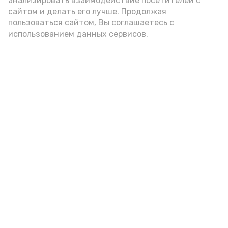
анализировать взаимодействие посетителей с
сайтом и делать его лучше. Продолжая
пользоваться сайтом, Вы соглашаетесь с
использованием данных сервисов.
Фото: Ольга Корженко Астрахань 24
Как объяснили продавцы, воблу берут
охотно: уж больно хороша на вкус. К
тому же её удобно транспортировать,
она долго не портится. А это
немаловажно: рыбка, особенно с такими
бодрыми «аффирмациями», станет
лакомым презентом даже для далеко