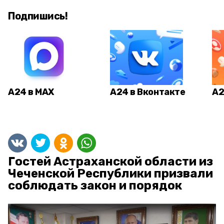
Подпишись!
А24 в MAX
А24 в Вконтакте
А2
Гостей Астраханской области из
Чеченской Республики призвали
соблюдать закон и порядок