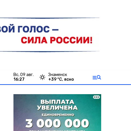
вс, 09 авг.
Знаменск
16:27
+
39
°С,
ясно