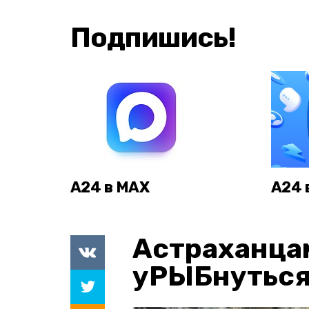
Подпишись!
А24 в MAX
А24 
Астраханца
уРЫБнуться