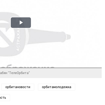
Play
Video
рабян "ТелеОрбита"
орбитановости
орбитамолодежка
асть