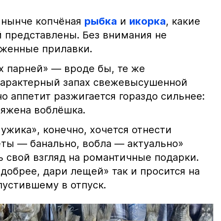
 нынче копчёная
рыбка
и
икорка
, какие
 представлены. Без внимания не
яженные прилавки.
х парней» — вроде бы, те же
характерный запах свежевысушенной
но аппетит разжигается гораздо сильнее:
ряжена воблёшка.
ужика», конечно, хочется отнести
еты — банально, вобла — актуально»
ь свой взгляд на романтичные подарки.
добрее, дари лещей» так и просится на
тпустившему в отпуск.