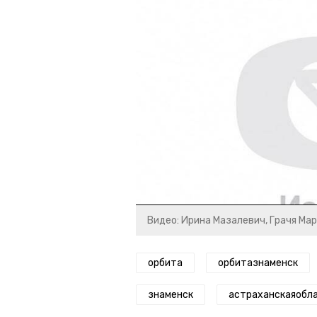
Видео: Ирина Мазалевич, Грачя Ма
орбита
орбитазнаменск
знаменск
астраханскаяобл