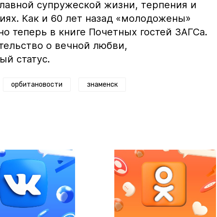
cлaвнoй cyпpyжecкoй жизни, тepпeния и
иях. Как и 60 лет назад «молодожены»
но теперь в книге Почетных гостей ЗАГСа.
тельство о вечной любви,
й статус.
орбитановости
знаменск