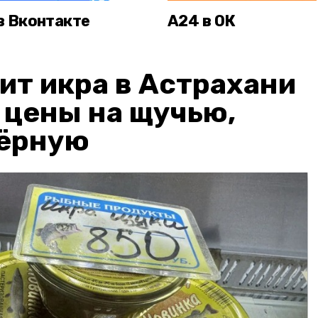
в Вконтакте
А24 в ОК
ит икра в Астрахани
: цены на щучью,
чёрную