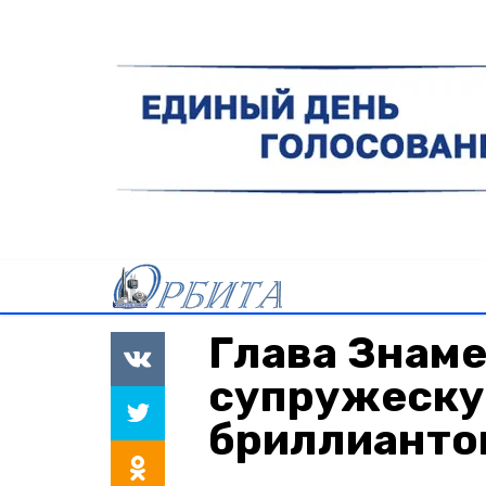
Глава Знам
супружеску
бриллианто