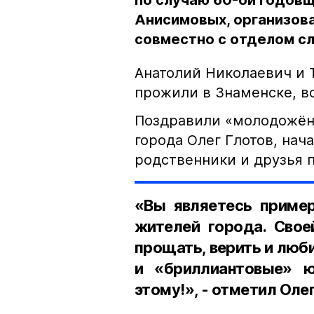
по случаю 60-ой годов
Анисимовых, организов
совместно с отделом с
Анатолий Николаевич и 
прожили в Знаменске, во
Поздравили «молодожёно
города Олег Глотов, нач
родственники и друзья 
«Вы являетесь пример
жителей города. Свое
прощать, верить и люб
и «бриллиантовые» 
этому!», - отметил Олег