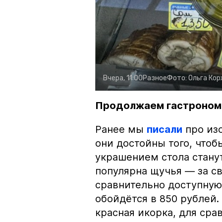
Вчера, 11:00
Разное
Фото:
Ольга Ко
Продолжаем гастроном
Ранее мы
писали
про изо
они достойны того, чтоб
украшением стола стану
популярна щучья — за с
сравнительно доступную 
обойдётся в 850 рублей.
красная икорка, для срав