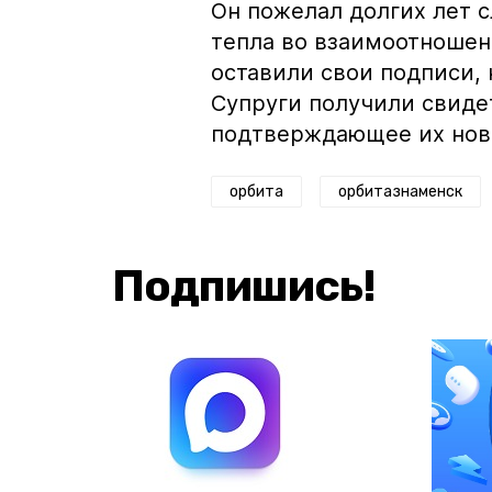
Он пожелал долгих лeт 
тeплa во взаимоотношен
оставили свои подписи, 
Супруги получили свиде
подтверждающее их новы
орбита
орбитазнаменск
Подпишись!