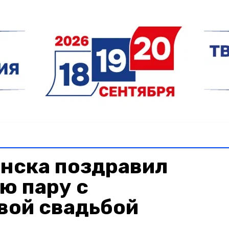
енска поздравил
ю пару с
вой свадьбой