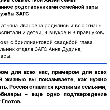
щины совместной жизни семьи
анное родственниками семейной пары
лужбы ЗАГС
Татьяна Ивановна родились и всю жизнь
спитали 2 детей, 4 внуков и 8 правнуков.
в» с бриллиантовой свадьбой глава
альник отдела ЗАГС Анна Дудина,
пары.
ом для всех нас, примером для всех
й жизнью вы показываете, как нужно
ить. Россия славится крепкими семьями,
юбиляры – еще одно подтверждение
 Глотов.