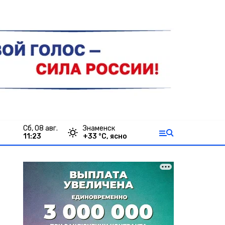
сб, 08 авг.
Знаменск
11:23
+
33
°С,
ясно