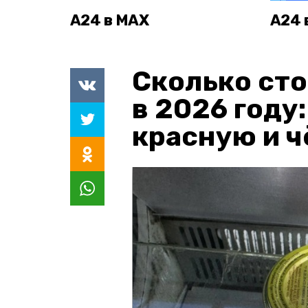
А24 в MAX
А24 
Сколько сто
в 2026 году
красную и 