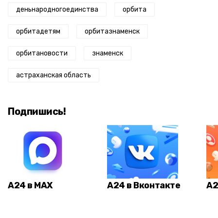
деньнародногоединства
орбита
орбитадетям
орбитазнаменск
орбитановости
знаменск
астраханская область
Подпишись!
А24 в MAX
А24 в Вконтакте
А2