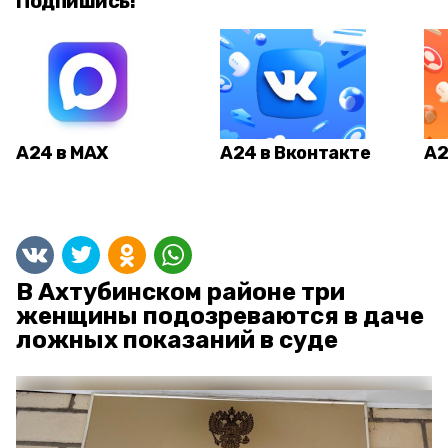
Подпишись!
А24 в MAX
А24 в Вконтакте
А2
В Ахтубинском районе три
женщины подозреваются в даче
ложных показаний в суде