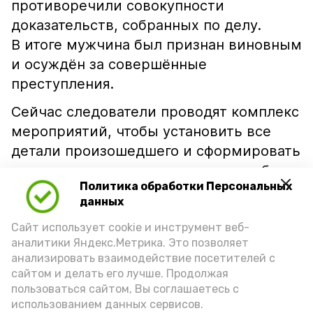
противоречили совокупности
доказательств, собранных по делу.
В итоге мужчина был признан виновным
и осуждён за совершённые
преступления.
Сейчас следователи проводят комплекс
мероприятий, чтобы установить все
детали произошедшего и сформировать
полноценную доказательственную базу
Политика обработки Персональных
по новым уголовным делам.
данных
Правоохранители напоминают: дача
Сайт использует cookie и инструмент веб-
заведомо ложных показаний не только
аналитики Яндекс.Метрика. Это позволяет
мешает отправлению правосудия,
анализировать взаимодействие посетителей с
но и влечёт серьёзную уголовную
сайтом и делать его лучше. Продолжая
ответственность.
пользоваться сайтом, Вы соглашаетесь с
использованием данных сервисов.