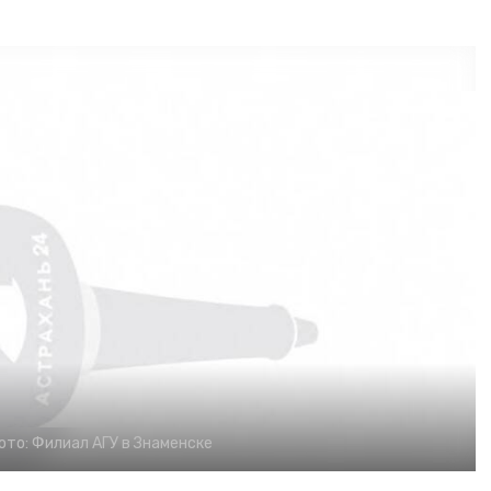
ото:
Филиал АГУ в Знаменске