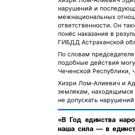
Хизри Лом-Алиевич Эдил
нарушений и последующе
межнациональных отноше
ответственности. Он та
понёс наказание в резу
ГИБДД Астраханской обл
По словам председателя
подобные действия могу
Чеченской Республики, 
Хизри Лом-Алиевич и Ад
землякам, находящимся 
не допускать нарушений 
«В Год единства наро
наша сила — в единст