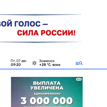
пт, 07 авг.
Знаменск
09:20
+
28
°С,
ясно