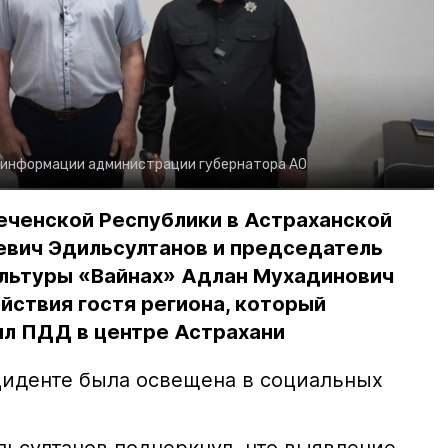
 информации администрации губернатора АО
еченской Республики в Астраханской
евич Эдильсултанов и председатель
льтуры «Вайнах» Адлан Мухадинович
йствия гостя региона, который
л ПДД в центре Астрахани
иденте была освещена в социальных