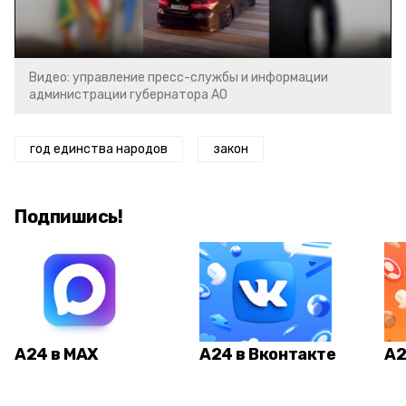
Video
Видео: управление пресс-службы и информации
администрации губернатора АО
год единства народов
закон
Подпишись!
А24 в MAX
А24 в Вконтакте
А2