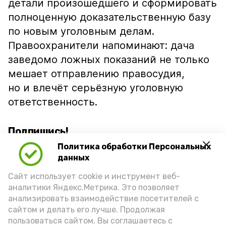
детали произошедшего и сформировать
полноценную доказательственную базу
по новым уголовным делам.
Правоохранители напоминают: дача
заведомо ложных показаний не только
мешает отправлению правосудия,
но и влечёт серьёзную уголовную
ответственность.
Подпишись!
Политика обработки Персональных
данных
Сайт использует cookie и инструмент веб-
аналитики Яндекс.Метрика. Это позволяет
анализировать взаимодействие посетителей с
А24 в MAX
А24 в Вконтакте
А2
сайтом и делать его лучше. Продолжая
пользоваться сайтом, Вы соглашаетесь с