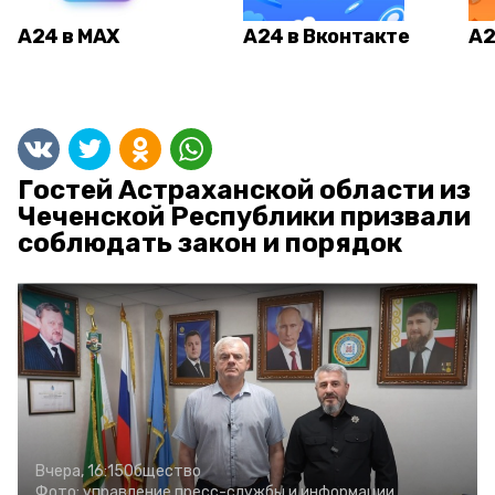
А24 в MAX
А24 в Вконтакте
А2
Гостей Астраханской области из
Чеченской Республики призвали
соблюдать закон и порядок
Вчера, 16:15
Общество
Фото:
управление пресс-службы и информации