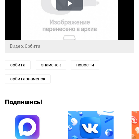
Play
Video
Видео: Орбита
орбита
знаменск
новости
орбитазнаменск
Подпишись!