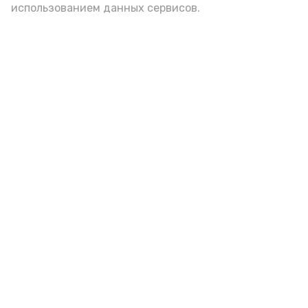
использованием данных сервисов.
Волонтеры Знаменска лидируют
на областном этапе
всероссийской премии
Вчера, 16:07
Общество
Фото:
Орбита