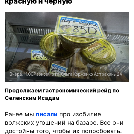
красную и чёрную
Вчера, 11:00
Разное
Фото:
Ольга Корженко
Астрахань 24
Продолжаем гастрономический рейд по
Селенским Исадам
Ранее мы
писали
про изобилие
волжских угощений на базаре. Все они
достойны того, чтобы их попробовать.