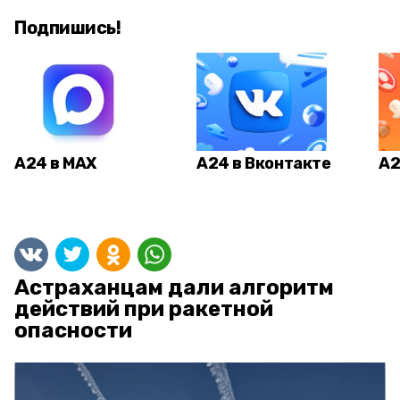
Подпишись!
А24 в MAX
А24 в Вконтакте
А2
Астраханцам дали алгоритм
действий при ракетной
опасности