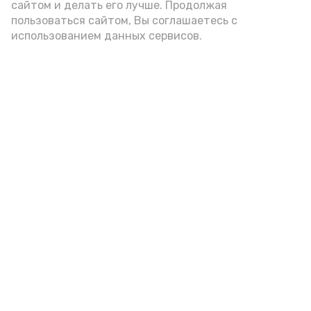
А24 в MAX
А24 в Вконтакте
А2
сайтом и делать его лучше. Продолжая
пользоваться сайтом, Вы соглашаетесь с
использованием данных сервисов.
Гостей Астраханской области из
Чеченской Республики призвали
соблюдать закон и порядок
6 августа , 16:15
Общество
Фото:
управление пресс-службы и информации
администрации губернатора АО