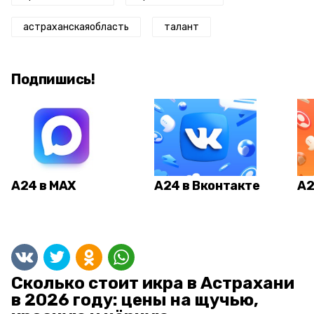
астраханскаяобласть
талант
Подпишись!
А24 в MAX
А24 в Вконтакте
А2
Сколько стоит икра в Астрахани
в 2026 году: цены на щучью,