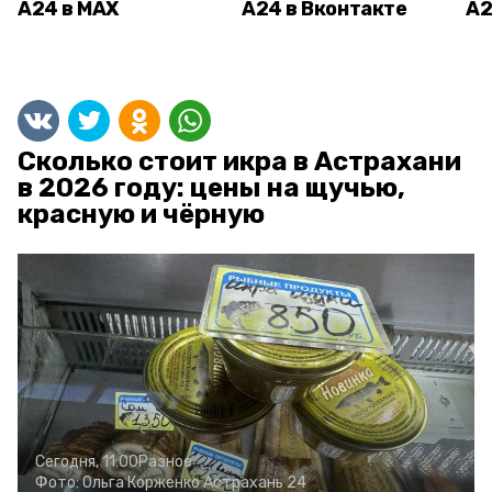
А24 в MAX
А24 в Вконтакте
А2
Сколько стоит икра в Астрахани
в 2026 году: цены на щучью,
красную и чёрную
Сегодня, 11:00
Разное
Фото:
Ольга Корженко
Астрахань 24