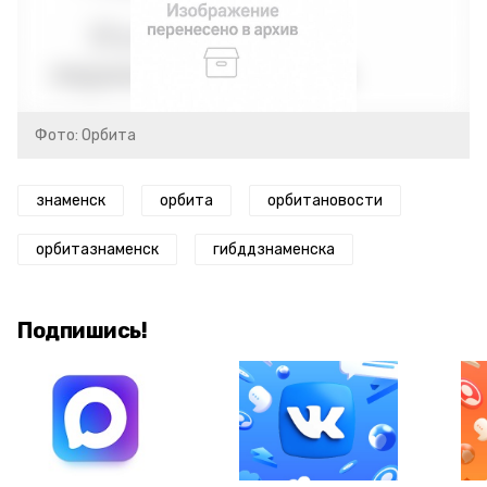
Фото: Орбита
знаменск
орбита
орбитановости
орбитазнаменск
гибддзнаменска
Подпишись!