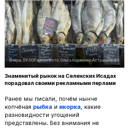
Вчера, 09:00
Разное
Фото:
Ольга Корженко
Астрахань 24
Знаменитый рынок на Селенских Исадах
порадовал своими рекламными перлами
Ранее мы писали, почём нынче
копчёная
рыбка
и
икорка
, какие
разновидности угощений
представлены. Без внимания не