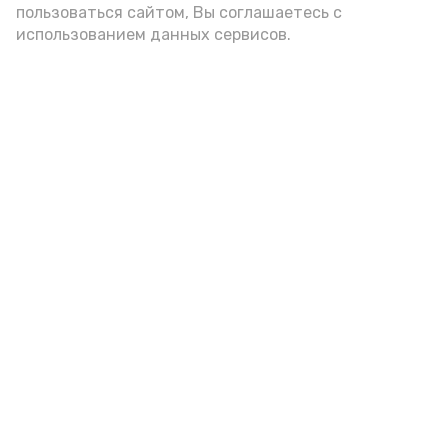
пользоваться сайтом, Вы соглашаетесь с
использованием данных сервисов.
Фото: Ольга Корженко Астрахань 24
Как объяснили продавцы, воблу берут
охотно: уж больно хороша на вкус. К
тому же её удобно транспортировать,
она долго не портится. А это
немаловажно: рыбка, особенно с такими
бодрыми «аффирмациями», станет
лакомым презентом даже для далеко
живущих любимых.