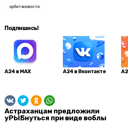
орбитановости
Подпишись!
А24 в MAX
А24 в Вконтакте
А2
Астраханцам предложили
уРЫБнуться при виде воблы