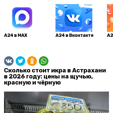
А24 в MAX
А24 в Вконтакте
А2
Сколько стоит икра в Астрахани
в 2026 году: цены на щучью,
красную и чёрную