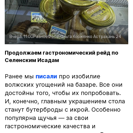
Вчера, 11:00
Разное
Фото:
Ольга Корженко
Астрахань 24
Продолжаем гастрономический рейд по
Селенским Исадам
Ранее мы
писали
про изобилие
волжских угощений на базаре. Все они
достойны того, чтобы их попробовать.
И, конечно, главным украшением стола
станут бутерброды с икрой. Особенно
популярна щучья — за свои
гастрономические качества и