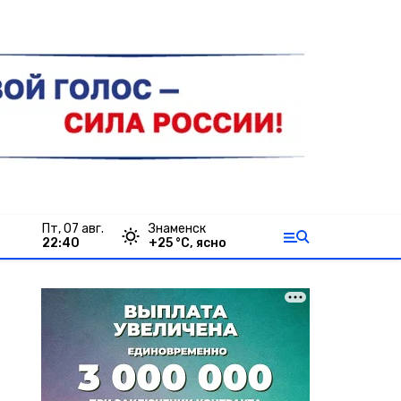
пт, 07 авг.
Знаменск
22:40
+
25
°С,
ясно