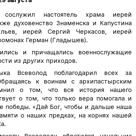
29 августа
 сослужил настоятель храма иерей
акже духовенство Знаменска и Капустина
льев, иерей Сергий Черкасов, иерей
ромонах Герман (Гладышев).
ились и причащались военнослужащие
ости из других приходов.
ыка Всеволод поблагодарил всех за
Обращаясь к воинам с архипастырским
мнил о том, что вся история нашего
твует о том, что только вера помогала и
е победы. «Дай Бог, чтобы и дальше наша
амяти о наших предках, на корнях нашей
а.