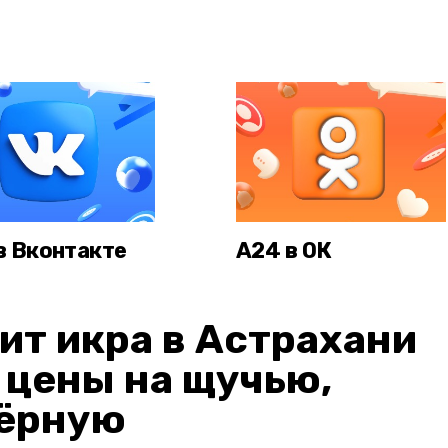
в Вконтакте
А24 в ОК
ит икра в Астрахани
: цены на щучью,
чёрную