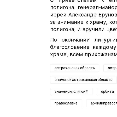
С приветствием к епи
полигона генерал-майо
иерей Александр Ерунов
за внимание к храму, к
полигона, и вручили цве
По окончании литурги
благословение каждому
храме, всем прихожанам
астраханская область
астр
знаменск астраханская область
знаменскполигон#
орбита
православие
армияиправос