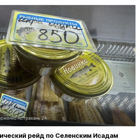
орженко
Астрахань 24
ический рейд по Селенским Исадам