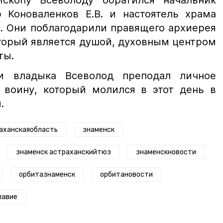
скопу Всеволоду обратился начальник
р Коноваленков Е.В. и настоятель храма
. Они поблагодарили правящего архиерея
оторый является душой, духовным центром
ты.
и владыка Всеволод преподал личное
 воину, который молился в этот день в
.
аханскаяобласть
знаменск
знаменск астраханскийтюз
знаменскновости
орбитазнаменск
орбитановости
лавие