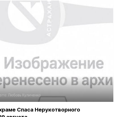
ото:
Любовь Куличенко
 храме Спаса Нерукотворного