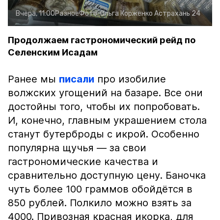
Вчера, 11:00
Разное
Фото:
Ольга Корженко
Астрахань 24
Продолжаем гастрономический рейд по
Селенским Исадам
Ранее мы
писали
про изобилие
волжских угощений на базаре. Все они
достойны того, чтобы их попробовать.
И, конечно, главным украшением стола
станут бутерброды с икрой. Особенно
популярна щучья — за свои
гастрономические качества и
сравнительно доступную цену. Баночка
чуть более 100 граммов обойдётся в
850 рублей. Полкило можно взять за
4000. Привозная красная икорка, для