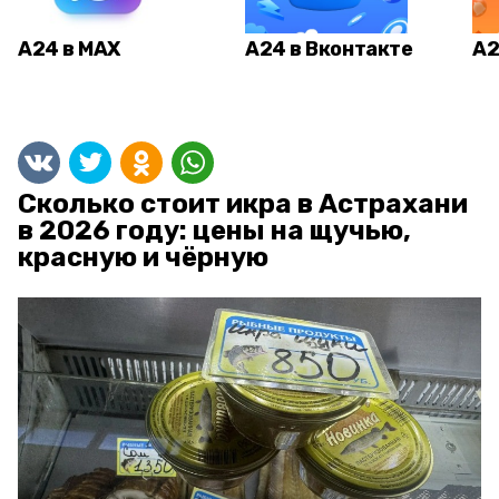
А24 в MAX
А24 в Вконтакте
А2
Сколько стоит икра в Астрахани
в 2026 году: цены на щучью,
красную и чёрную