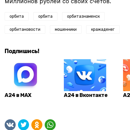
миллионов рублей со своих счетов.
орбита
орбита
орбитазнаменск
орбитановости
мошенники
кражаденег
Подпишись!
А24 в MAX
А24 в Вконтакте
А2