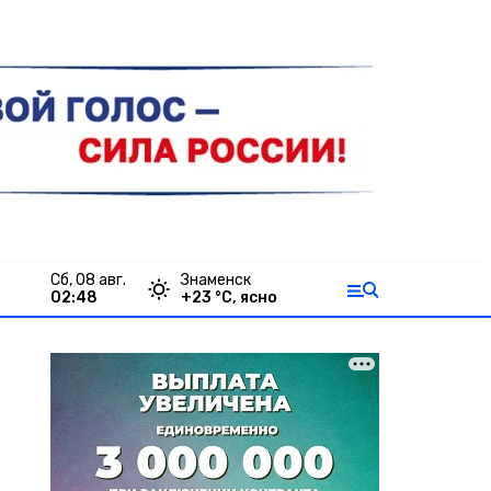
сб, 08 авг.
Знаменск
02:48
+
23
°С,
ясно