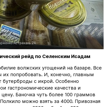
орженко
Астрахань 24
ический рейд по Селенским Исадам
билие волжских угощений на базаре. Все
ы их попробовать. И, конечно, главным
т бутерброды с икрой. Особенно
вои гастрономические качества и
цену. Баночка чуть более 100 граммов
 Полкило можно взять за 4000. Привозная