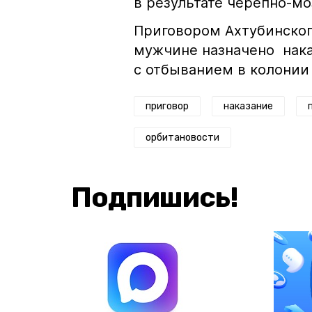
в результате черепно-м
Приговором Ахтубинског
мужчине назначено нака
с отбыванием в колонии
приговор
наказание
орбитановости
Подпишись!