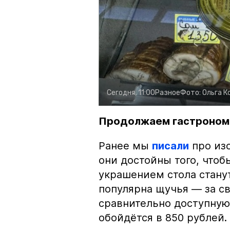
Сегодня, 11:00
Разное
Фото:
Ольга К
Продолжаем гастроном
Ранее мы
писали
про изо
они достойны того, чтоб
украшением стола стану
популярна щучья — за с
сравнительно доступную 
обойдётся в 850 рублей.