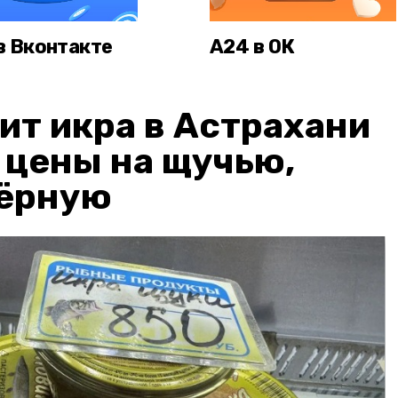
в Вконтакте
А24 в ОК
ит икра в Астрахани
: цены на щучью,
чёрную