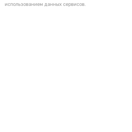
использованием данных сервисов.
Play
Video
Видео: Астрахань 24
пожарная безопасность
пожарная опасность
Подпишись!