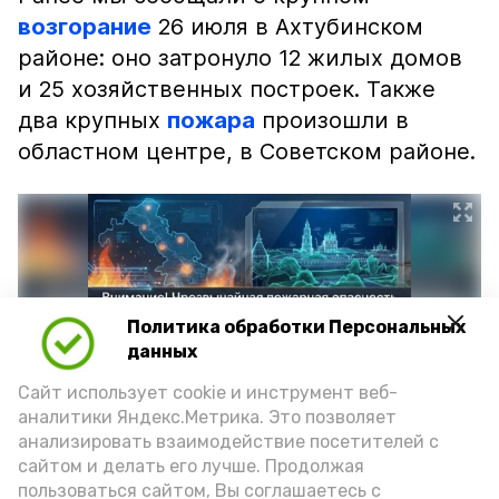
возгорание
26 июля в Ахтубинском
районе: оно затронуло 12 жилых домов
и 25 хозяйственных построек. Также
два крупных
пожара
произошли в
областном центре, в Советском районе.
Политика обработки Персональных
данных
Сайт использует cookie и инструмент веб-
аналитики Яндекс.Метрика. Это позволяет
анализировать взаимодействие посетителей с
сайтом и делать его лучше. Продолжая
Фото: max.ru/mchs_astrakhan
пользоваться сайтом, Вы соглашаетесь с