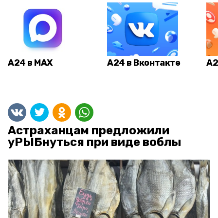
А24 в MAX
А24 в Вконтакте
А2
Астраханцам предложили
уРЫБнуться при виде воблы