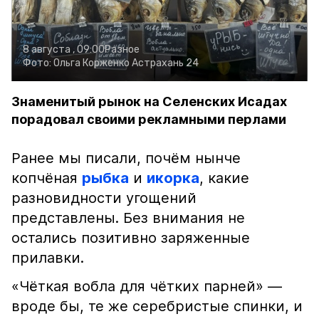
8 августа , 09:00
Разное
Фото:
Ольга Корженко
Астрахань 24
Знаменитый рынок на Селенских Исадах
порадовал своими рекламными перлами
Ранее мы писали, почём нынче
копчёная
рыбка
и
икорка
, какие
разновидности угощений
представлены. Без внимания не
остались позитивно заряженные
прилавки.
«Чёткая вобла для чётких парней» —
вроде бы, те же серебристые спинки, и