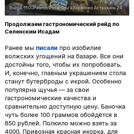
Вчера, 11:00
Разное
Фото:
Ольга Корженко
Астрахань 24
Продолжаем гастрономический рейд по
Селенским Исадам
Ранее мы
писали
про изобилие
волжских угощений на базаре. Все они
достойны того, чтобы их попробовать.
И, конечно, главным украшением стола
станут бутерброды с икрой. Особенно
популярна щучья — за свои
гастрономические качества и
сравнительно доступную цену. Баночка
чуть более 100 граммов обойдётся в
850 рублей. Полкило можно взять за
4000. Привозная красная икорка, для