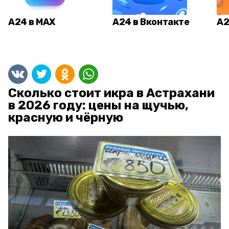
А24 в MAX
А24 в Вконтакте
А2
Сколько стоит икра в Астрахани
в 2026 году: цены на щучью,
красную и чёрную