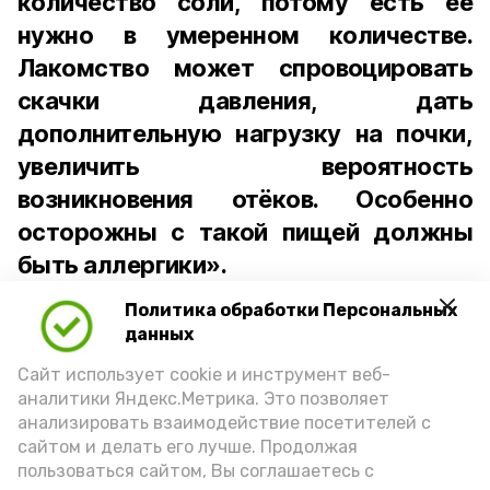
количество соли, потому есть её
нужно в умеренном количестве.
Лакомство может спровоцировать
скачки давления, дать
дополнительную нагрузку на почки,
увеличить вероятность
возникновения отёков. Особенно
осторожны с такой пищей должны
быть аллергики».
Политика обработки Персональных
Для взрослого человека безопасной
данных
порцией икры считается 30-50 граммов
(2-3 ложки). При этом следует обратить
Сайт использует cookie и инструмент веб-
аналитики Яндекс.Метрика. Это позволяет
внимание на хлеб, с которым она
анализировать взаимодействие посетителей с
подаётся: лучше выбирать
сайтом и делать его лучше. Продолжая
цельнозерновой, с мукой грубого
пользоваться сайтом, Вы соглашаетесь с