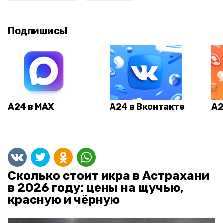
Подпишись!
А24 в MAX
А24 в Вконтакте
А2
Сколько стоит икра в Астрахани
в 2026 году: цены на щучью,
красную и чёрную