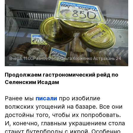
Вчера, 11:00
Разное
Фото:
Ольга Корженко
Астрахань 24
Продолжаем гастрономический рейд по
Селенским Исадам
Ранее мы
писали
про изобилие
волжских угощений на базаре. Все они
достойны того, чтобы их попробовать.
И, конечно, главным украшением стола
станут бутерброды с икрой. Особенно