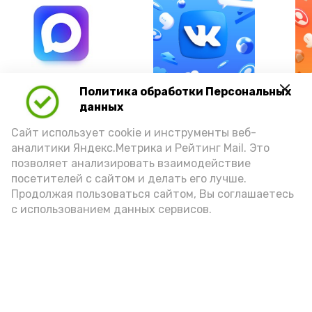
А24 в MAX
А24 в Вконтакте
А2
Политика обработки Персональных
данных
Сайт использует cookie и инструменты веб-
аналитики Яндекс.Метрика и Рейтинг Mail. Это
позволяет анализировать взаимодействие
Астраханцам предложили
посетителей с сайтом и делать его лучше.
уРЫБнуться при виде воблы
Продолжая пользоваться сайтом, Вы соглашаетесь
с использованием данных сервисов.