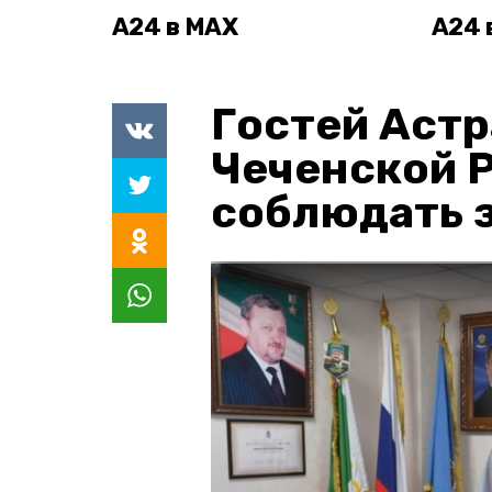
А24 в MAX
А24 
Гостей Астр
Чеченской 
соблюдать з