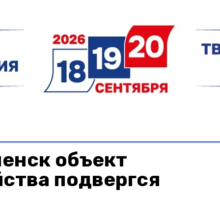
менск объект
йства подвергся