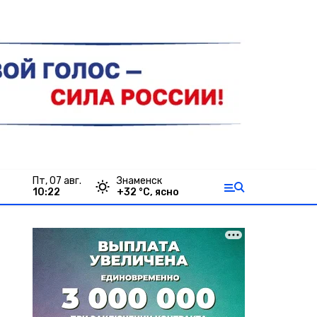
пт, 07 авг.
Знаменск
10:22
+
32
°С,
ясно