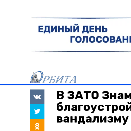
В ЗАТО Зна
благоустро
вандализму