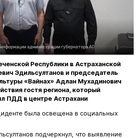
 информации администрации губернатора АО
еченской Республики в Астраханской
евич Эдильсултанов и председатель
льтуры «Вайнах» Адлан Мухадинович
йствия гостя региона, который
л ПДД в центре Астрахани
иденте была освещена в социальных
ьсултанов подчеркнул, что выявление