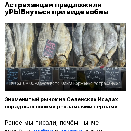
Астраханцам предложили
уРЫБнуться при виде воблы
Вчера, 09:00
Разное
Фото:
Ольга Корженко
Астрахань 24
Знаменитый рынок на Селенских Исадах
порадовал своими рекламными перлами
Ранее мы писали, почём нынче
копчёная
рыбка
и
икорка
, какие