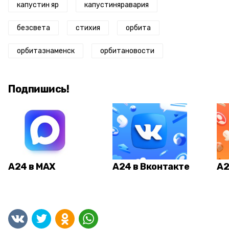
капустин яр
капустиняравария
безсвета
стихия
орбита
орбитазнаменск
орбитановости
Подпишись!
А24 в MAX
А24 в Вконтакте
А2