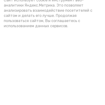
Сайт использует cookie и инструмент веб-
аналитики Яндекс.Метрика. Это позволяет
анализировать взаимодействие посетителей с
сайтом и делать его лучше. Продолжая
пользоваться сайтом, Вы соглашаетесь с
использованием данных сервисов.
Фото: Ольга Корженко Астрахань 24
Как объяснили продавцы, воблу берут
охотно: уж больно хороша на вкус. К
тому же её удобно транспортировать,
она долго не портится. А это
немаловажно: рыбка, особенно с такими