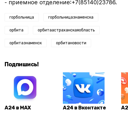
- приемное отделение:+7(85140)23786.
горбольница
горбольницазнаменска
орбита
орбитаастраханскаяобласть
орбитазнаменск
орбитановости
Подпишись!
А24 в MAX
А24 в Вконтакте
А2