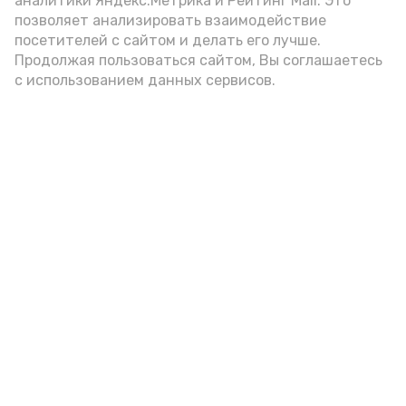
аналитики Яндекс.Метрика и Рейтинг Mail. Это
позволяет анализировать взаимодействие
посетителей с сайтом и делать его лучше.
Продолжая пользоваться сайтом, Вы соглашаетесь
с использованием данных сервисов.
Фото: Ольга Корженко Астрахань 24
Как объяснили продавцы, воблу берут
охотно: уж больно хороша на вкус. К
тому же её удобно транспортировать,
она долго не портится. А это
немаловажно: рыбка, особенно с такими
бодрыми «аффирмациями», станет