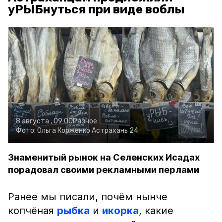
уРЫБнуться при виде воблы
8 августа , 09:00
Разное
Фото:
Ольга Корженко
Астрахань 24
Знаменитый рынок на Селенских Исадах
порадовал своими рекламными перлами
Ранее мы писали, почём нынче
копчёная
рыбка
и
икорка
, какие