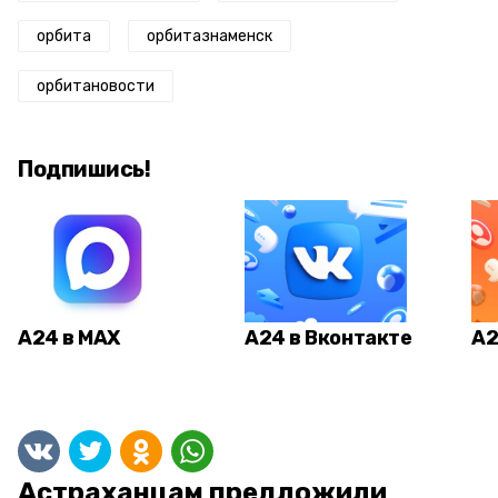
орбита
орбитазнаменск
орбитановости
Подпишись!
А24 в MAX
А24 в Вконтакте
А2
Астраханцам предложили