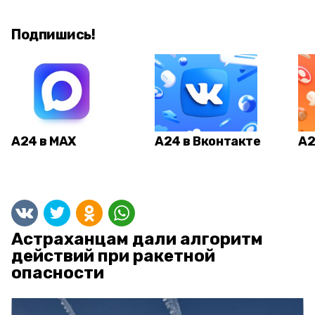
Подпишись!
А24 в MAX
А24 в Вконтакте
А2
Астраханцам дали алгоритм
действий при ракетной
опасности