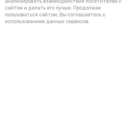
анализировать взаимодействие посетителей с
А24 в MAX
А24 в Вконтакте
А2
сайтом и делать его лучше. Продолжая
пользоваться сайтом, Вы соглашаетесь с
использованием данных сервисов.
Гостей Астраханской области из
Чеченской Республики призвали
соблюдать закон и порядок
6 августа , 16:15
Общество
Фото:
управление пресс-службы и информации