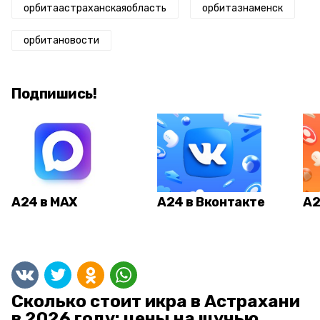
орбитаастраханскаяобласть
орбитазнаменск
орбитановости
Подпишись!
А24 в MAX
А24 в Вконтакте
А2
Сколько стоит икра в Астрахани
в 2026 году: цены на щучью,