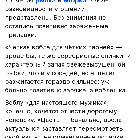
копчёная
рыбка
и
икорка
, какие
разновидности угощений
представлены. Без внимания не
остались позитивно заряженные
прилавки.
«Чёткая вобла для чётких парней» —
вроде бы, те же серебристые спинки, и
характерный запах свежевысушенной
рыбки, что и у соседей, но аппетит
разжигается гораздо сильнее: уж
больно позитивно заряжена воблёшка.
Воблу «для настоящего мужика»,
конечно, хочется отнести дорогому
человеку. «Цветы — банально, вобла —
актуально» заставляет пересмотреть
свой взгляд на романтичные подарки.