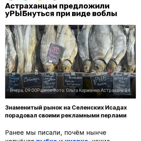
Астраханцам предложили
уРЫБнуться при виде воблы
Вчера, 09:00
Разное
Фото:
Ольга Корженко
Астрахань 24
Знаменитый рынок на Селенских Исадах
порадовал своими рекламными перлами
Ранее мы писали, почём нынче