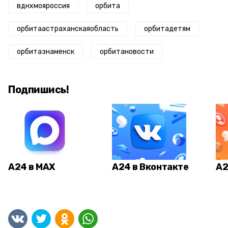
вднхмояроссия
орбита
орбитаастраханскаяобласть
орбитадетям
орбитазнаменск
орбитановости
Подпишись!
А24 в MAX
А24 в Вконтакте
А2