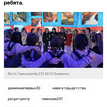
ребята.
Фото: Гимназия № 231 ЗАТО Знаменск
движениепервых30
навигаторыдетства
росдетцентр
гимназия231