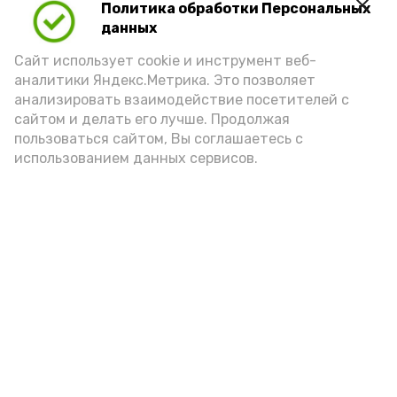
Политика обработки Персональных
Для взрослого человека безопасной
данных
порцией икры считается 30-50 граммов
(2-3 ложки). При этом следует обратить
Сайт использует cookie и инструмент веб-
аналитики Яндекс.Метрика. Это позволяет
внимание на хлеб, с которым она
анализировать взаимодействие посетителей с
подаётся: лучше выбирать
сайтом и делать его лучше. Продолжая
цельнозерновой, с мукой грубого
пользоваться сайтом, Вы соглашаетесь с
использованием данных сервисов.
помола. Есть икру следует в первой
половине дня. Кстати, полезнее для
здоровья сопроводить такой бутерброд
сочными овощами, свежей зеленью и
отварным яйцом.