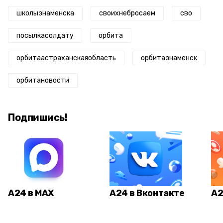
школызнаменска
своихнебросаем
сво
посылкасолдату
орбита
орбитаастраханскаяобласть
орбитазнаменск
орбитановости
Подпишись!
А24 в MAX
А24 в Вконтакте
А2