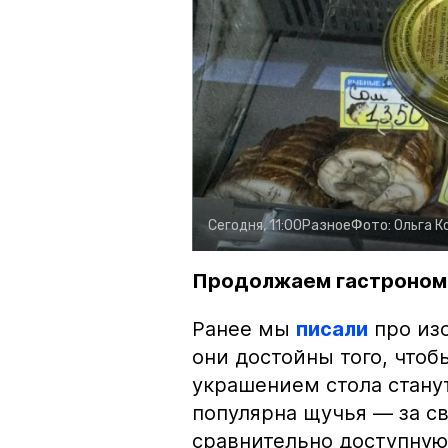
Сегодня, 11:00
Разное
Фото:
Ольга К
Продолжаем гастроном
Ранее мы
писали
про изо
они достойны того, чтоб
украшением стола стану
популярна щучья — за с
сравнительно доступную 