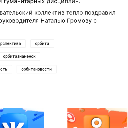
 и гуманитарных дисциплин.
вательский коллектив тепло поздравил
 руководителя Наталью Громову с
ерспектива
орбита
орбитазнаменск
асть
орбитановости