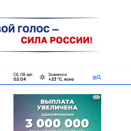
сб, 08 авг.
Знаменск
02:04
+
23
°С,
ясно