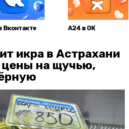
в Вконтакте
А24 в ОК
ит икра в Астрахани
: цены на щучью,
чёрную