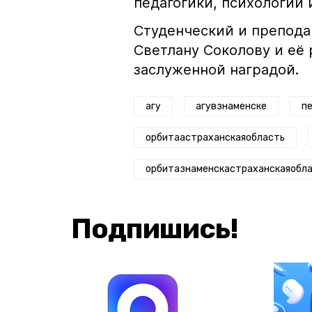
педагогики, психологии
Студенческий и препода
Светлану Соколову и её
заслуженной наградой.
агу
агувзнаменске
п
орбитаастраханскаяобласть
орбитазнаменскастраханскаяобл
Подпишись!