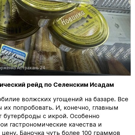
орженко
Астрахань 24
ический рейд по Селенским Исадам
билие волжских угощений на базаре. Все
ы их попробовать. И, конечно, главным
т бутерброды с икрой. Особенно
вои гастрономические качества и
цену. Баночка чуть более 100 граммов