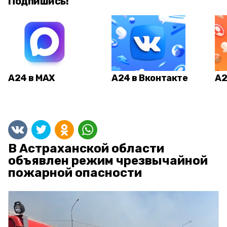
Подпишись!
А24 в MAX
А24 в Вконтакте
А2
В Астраханской области
объявлен режим чрезвычайной
пожарной опасности