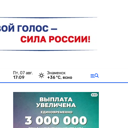
пт, 07 авг.
Знаменск
17:09
+
36
°С,
ясно