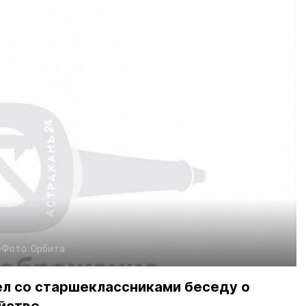
е
Фото:
Орбита
л со старшеклассниками беседу о