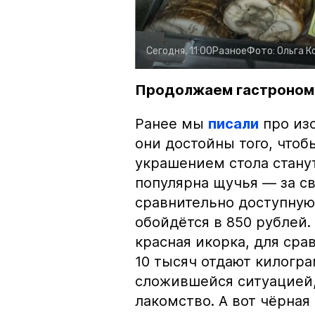
Сегодня, 11:00
Разное
Фото:
Ольга К
Продолжаем гастроном
Ранее мы
писали
про изо
они достойны того, чтоб
украшением стола стану
популярна щучья — за с
сравнительно доступную 
обойдётся в 850 рублей.
красная икорка, для срав
10 тысяч отдают килогр
сложившейся ситуацией, 
лакомство. А вот чёрная