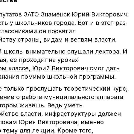
йстве
путатов ЗАТО Знаменск Юрий Викторович
ть у школьников города. Вот и в этот раз
классниками он посвятил
йству страны, видам и ветвям власти.
-й школы внимательно слушали лектора. И
ая, её проходят на уроках
ом классе, Юрий Викторович смог дать
 знания помимо школьной программы.
е только прослушать теоретический курс,
ление о работе муниципального аппарата
отором живёшь. Ведь уметь
ойстве власти, инфраструктуры должен
ловам Юрия Викторовича, именно
 тему для лекции. Кроме того,