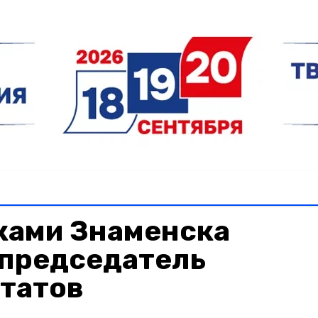
ками Знаменска
 председатель
утатов