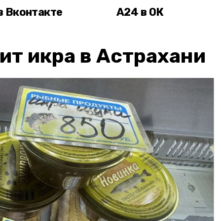
в Вконтакте
А24 в ОК
ит икра в Астрахани