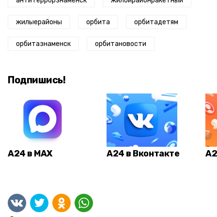
антитеррорзнаменск
жилойрайонракетный
жилыерайоны
орбита
орбитадетям
орбитазнаменск
орбитановости
Подпишись!
А24 в MAX
А24 в Вконтакте
А2