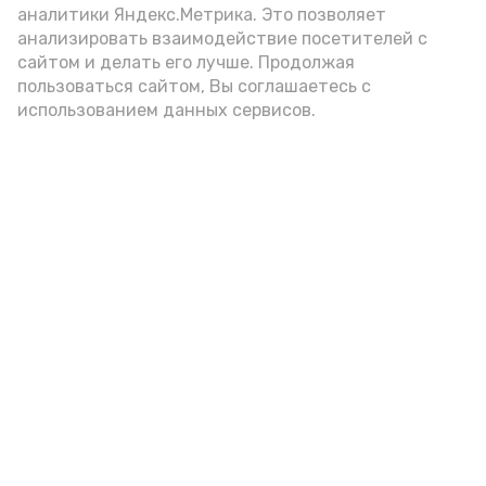
аналитики Яндекс.Метрика. Это позволяет
анализировать взаимодействие посетителей с
сайтом и делать его лучше. Продолжая
пользоваться сайтом, Вы соглашаетесь с
использованием данных сервисов.
Фото: Ольга Корженко Астрахань 24
Как объяснили продавцы, воблу берут
охотно: уж больно хороша на вкус. К
тому же её удобно транспортировать,
она долго не портится. А это
немаловажно: рыбка, особенно с такими