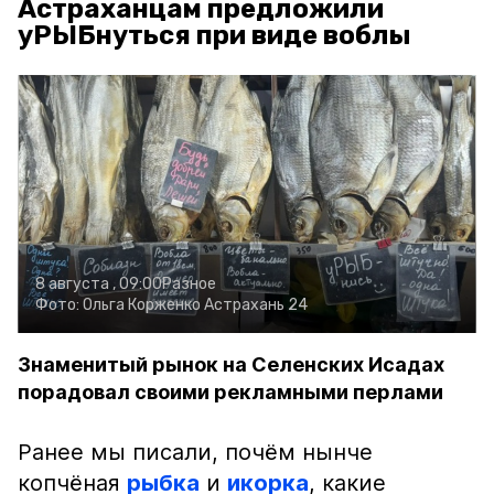
Астраханцам предложили
уРЫБнуться при виде воблы
8 августа , 09:00
Разное
Фото:
Ольга Корженко
Астрахань 24
Знаменитый рынок на Селенских Исадах
порадовал своими рекламными перлами
Ранее мы писали, почём нынче
копчёная
рыбка
и
икорка
, какие