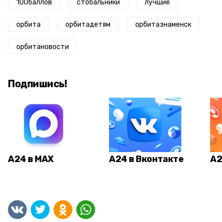
100баллов
стобальники
лучшие
орбита
орбитадетям
орбитазнаменск
орбитановости
Подпишись!
А24 в MAX
А24 в Вконтакте
А2