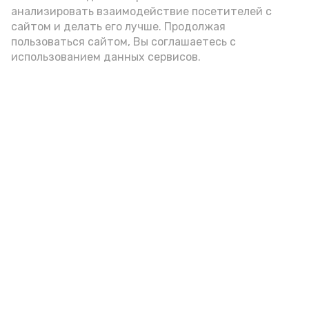
анализировать взаимодействие посетителей с
А24 в MAX
А24 в Вконтакте
А2
сайтом и делать его лучше. Продолжая
пользоваться сайтом, Вы соглашаетесь с
использованием данных сервисов.
В Знаменске проходят
мастер‑классы по росписи
гальки