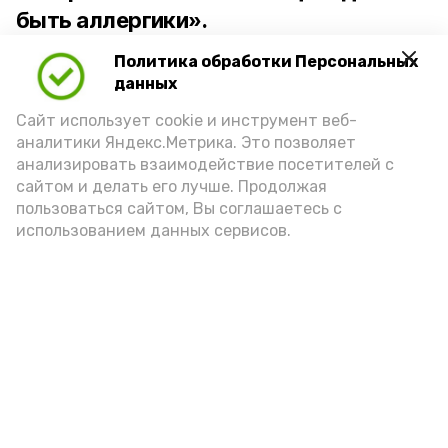
быть аллергики».
Политика обработки Персональных
Для взрослого человека безопасной
данных
порцией икры считается 30-50 граммов
(2-3 ложки). При этом следует обратить
Сайт использует cookie и инструмент веб-
аналитики Яндекс.Метрика. Это позволяет
внимание на хлеб, с которым она
анализировать взаимодействие посетителей с
подаётся: лучше выбирать
сайтом и делать его лучше. Продолжая
цельнозерновой, с мукой грубого
пользоваться сайтом, Вы соглашаетесь с
использованием данных сервисов.
помола. Есть икру следует в первой
половине дня. Кстати, полезнее для
здоровья сопроводить такой бутерброд
сочными овощами, свежей зеленью и
отварным яйцом.