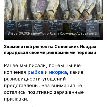
Вчера, 09:00
Разное
Фото:
Ольга Корженко
Астрахань 24
Знаменитый рынок на Селенских Исадах
порадовал своими рекламными перлами
Ранее мы писали, почём нынче
копчёная
рыбка
и
икорка
, какие
разновидности угощений
представлены. Без внимания не
остались позитивно заряженные
прилавки.