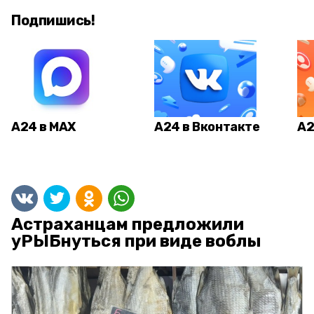
Подпишись!
А24 в MAX
А24 в Вконтакте
А2
Астраханцам предложили
уРЫБнуться при виде воблы