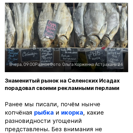
Вчера, 09:00
Разное
Фото:
Ольга Корженко
Астрахань 24
Знаменитый рынок на Селенских Исадах
порадовал своими рекламными перлами
Ранее мы писали, почём нынче
копчёная
рыбка
и
икорка
, какие
разновидности угощений
представлены. Без внимания не