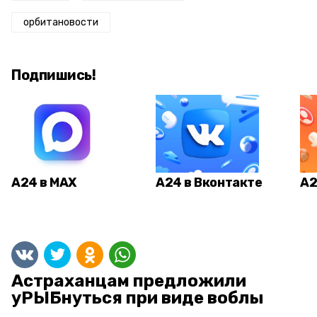
орбитановости
Подпишись!
А24 в MAX
А24 в Вконтакте
А2
Астраханцам предложили
уРЫБнуться при виде воблы