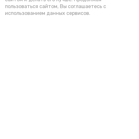
пользоваться сайтом, Вы соглашаетесь с
использованием данных сервисов.
Фото: Ольга Корженко Астрахань 24
Как объяснили продавцы, воблу берут
охотно: уж больно хороша на вкус. К
тому же её удобно транспортировать,
она долго не портится. А это
немаловажно: рыбка, особенно с такими
бодрыми «аффирмациями», станет
лакомым презентом даже для далеко