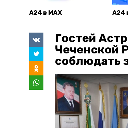
А24 в MAX
А24 
Гостей Астр
Чеченской 
соблюдать з