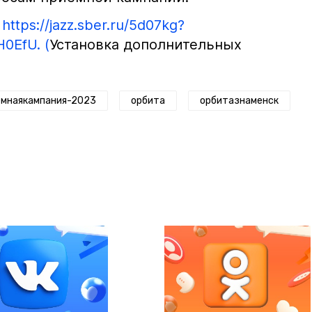
:
https://jazz.sber.ru/5d07kg?
0EfU. (
Установка дополнительных
емнаякампания-2023
орбита
орбитазнаменск