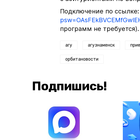
Подключение по ссылке
psw=OAsFEkBVCEMfGwIEH
программ не требуется).
агу
агузнаменск
при
орбитановости
Подпишись!