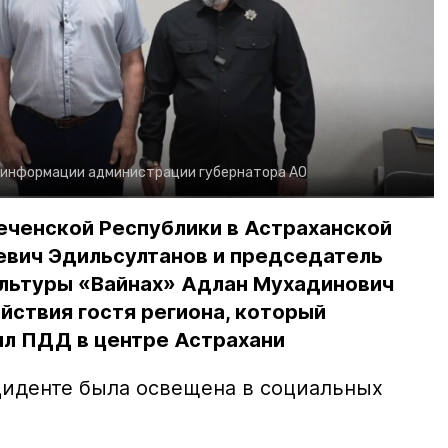
 информации администрации губернатора АО
еченской Республики в Астраханской
евич Эдильсултанов и председатель
льтуры «Вайнах» Адлан Мухадинович
йствия гостя региона, который
л ПДД в центре Астрахани
иденте была освещена в социальных