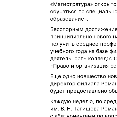
«Магистратура» открыто 
обучаться по специальн
образование».
Бесспорным достижением
принципиально нового н
получить среднее профе
учебного года на базе ф
деятельность колледж. 
«Право и организация со
Еще одно новшество нов
директор филиала Рома
будет предоставлено об
Каждую неделю, по среда
им. В. Н. Татищева Ром
с абитуриентами по воп