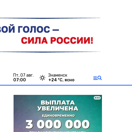
пт, 07 авг.
Знаменск
07:00
+
24
°С,
ясно