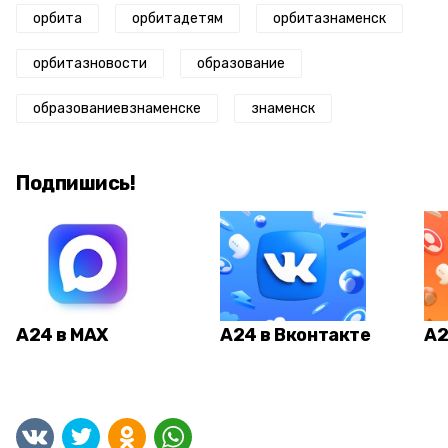
орбита
орбитадетям
орбитазнаменск
орбитазновости
образование
образованиевзнаменске
знаменск
Подпишись!
А24 в MAX
А24 в Вконтакте
А2